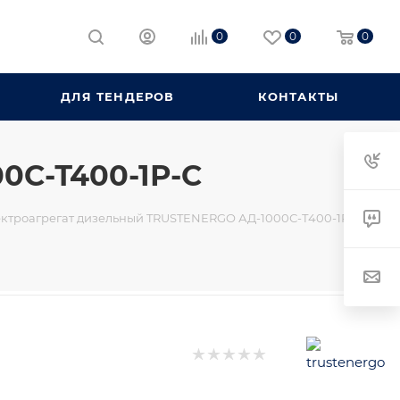
0
0
0
ДЛЯ ТЕНДЕРОВ
КОНТАКТЫ
0С-Т400-1Р-С
ктроагрегат дизельный TRUSTENERGO АД-1000С-Т400-1Р-С