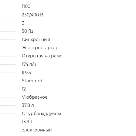
1100
230/400 B
3
50 Гц
Синхронный
Электростартер
Открытая на раме
174 л/ч
IP23
Stamford
12
V-образное
37.8 л
С турбонаддувом
13.9:1
электронный