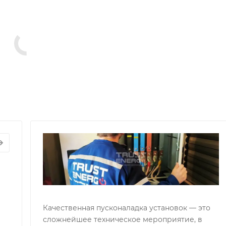
СНОЕ
П
УЖИВАНИЕ
Р
АТОРОВ
Г
вис
П
д
г
Качественная пусконаладка установок — это
сложнейшее техническое мероприятие, в