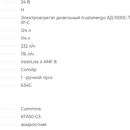
24 В
H
Электроагрегат дизельный trustenergo АД-1000С-Т
1Р-С
124 л
114 л
232 л/ч
116 л/ч
InteliLite 4 AMF 8
ComAp
1 - ручной пуск
634G
Cummins
KTA50-G3
жидкостная