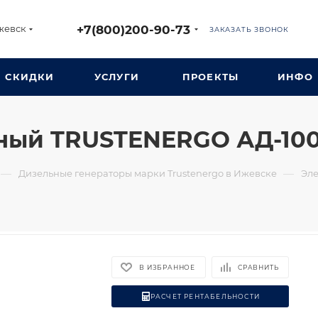
+7(800)200-90-73
жевск
ЗАКАЗАТЬ ЗВОНОК
СКИДКИ
УСЛУГИ
ПРОЕКТЫ
ИНФО
ный TRUSTENERGO АД-100
—
—
Дизельные генераторы марки Trustenergo в Ижевске
Эле
В ИЗБРАННОЕ
СРАВНИТЬ
РАСЧЕТ РЕНТАБЕЛЬНОСТИ