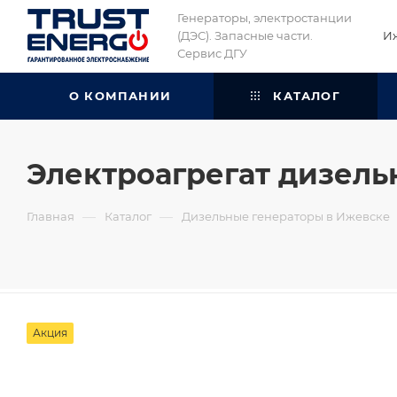
Генераторы, электростанции
(ДЭС). Запасные части.
И
Сервис ДГУ
О КОМПАНИИ
КАТАЛОГ
Электроагрегат дизель
—
—
Главная
Каталог
Дизельные генераторы в Ижевске
Акция