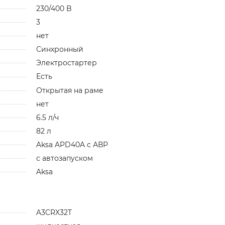
230/400 B
3
нет
Синхронный
Электростартер
Есть
Открытая на раме
нет
6.5 л/ч
82 л
Aksa APD40A с АВР
с автозапуском
Aksa
A3CRX32T