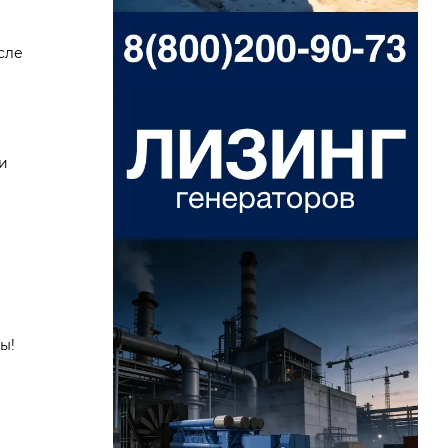
сле
и
ы!