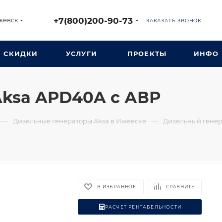
+7(800)200-90-73
жевск
ЗАКАЗАТЬ ЗВОНОК
СКИДКИ
УСЛУГИ
ПРОЕКТЫ
ИНФО
Aksa APD40A с АВР
—
—
Дизельные генераторы Aksa в Ижевске
Дизельный генер
В ИЗБРАННОЕ
СРАВНИТЬ
РАСЧЕТ РЕНТАБЕЛЬНОСТИ