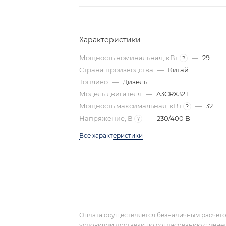
Характеристики
Мощность номинальная, кВт
—
29
?
Страна производства
—
Китай
Топливо
—
Дизель
Модель двигателя
—
A3CRX32T
Мощность максимальная, кВт
—
32
?
Напряжение, В
—
230/400 B
?
Все характеристики
Оплата осуществляется безналичным расчето
условиями доставки по согласованию с мене