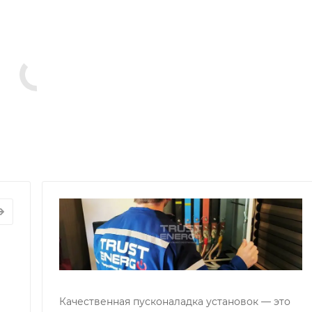
СНОЕ
П
УЖИВАНИЕ
Р
АТОРОВ
Г
вис
П
д
г
Качественная пусконаладка установок — это