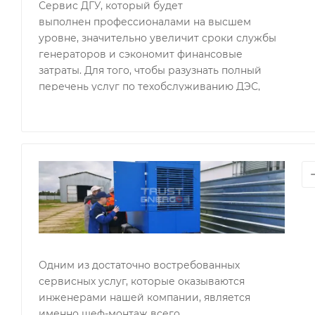
Сервис ДГУ, который будет
выполнен профессионалами на высшем
уровне, значительно увеличит сроки службы
генераторов и сэкономит финансовые
затраты. Для того, чтобы разузнать полный
перечень услуг по техобслуживанию ДЭС,
достаточно связаться с нами по указанным на
сайте контактным данным и уточнить все
моменты.
ПУСК
РАБО
ГЕНЕР
Ше
мон
ген
Одним из достаточно востребованных
сервисных услуг, которые оказываются
инженерами нашей компании, является
именно шеф-монтаж всего