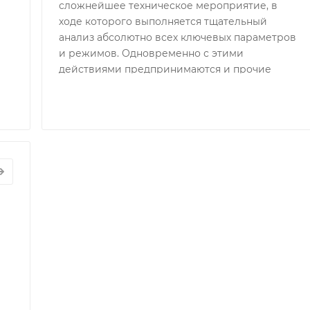
сложнейшее техническое мероприятие, в
ходе которого выполняется тщательный
анализ абсолютно всех ключевых параметров
и режимов. Одновременно с этими
действиями предпринимаются и прочие
шаги, способствующие пониманию того,
насколько успешно были устранены
выявленные неполадки.
ОНАЛАДОЧНЫЕ
ТЫ
АТОРОВ
ф
таж
ераторов