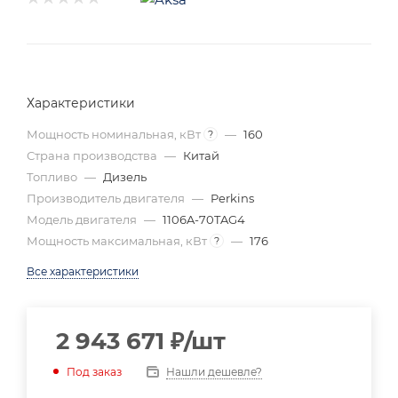
Характеристики
Мощность номинальная, кВт
—
160
?
Страна производства
—
Китай
Топливо
—
Дизель
Производитель двигателя
—
Perkins
Модель двигателя
—
1106A-70TAG4
Мощность максимальная, кВт
—
176
?
Все характеристики
2 943 671
₽
/шт
Нашли дешевле?
Под заказ