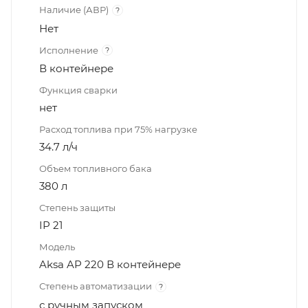
Наличие (АВР)
?
Нет
Исполнение
?
В контейнере
Функция сварки
нет
Расход топлива при 75% нагрузке
34.7 л/ч
Объем топливного бака
380 л
Степень защиты
IP 21
Модель
Aksa AP 220 В контейнере
Степень автоматизации
?
с ручным запуском