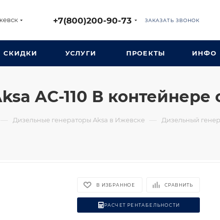
+7(800)200-90-73
жевск
ЗАКАЗАТЬ ЗВОНОК
СКИДКИ
УСЛУГИ
ПРОЕКТЫ
ИНФО
ksa AC-110 В контейнере 
—
—
Дизельные генераторы Aksa в Ижевске
Дизельный генера
В ИЗБРАННОЕ
СРАВНИТЬ
РАСЧЕТ РЕНТАБЕЛЬНОСТИ