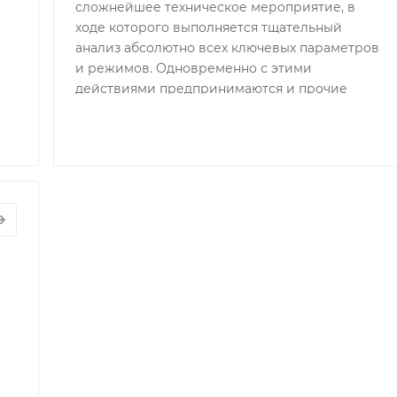
сложнейшее техническое мероприятие, в
ходе которого выполняется тщательный
анализ абсолютно всех ключевых параметров
и режимов. Одновременно с этими
действиями предпринимаются и прочие
шаги, способствующие пониманию того,
насколько успешно были устранены
выявленные неполадки.
ОНАЛАДОЧНЫЕ
ТЫ
АТОРОВ
ф
таж
ераторов