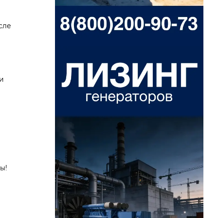
сле
и
ы!