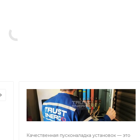
СНОЕ
П
УЖИВАНИЕ
Р
АТОРОВ
Г
вис
П
д
г
Качественная пусконаладка установок — это