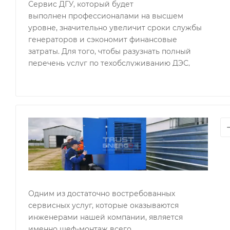
Сервис ДГУ, который будет
выполнен профессионалами на высшем
уровне, значительно увеличит сроки службы
генераторов и сэкономит финансовые
затраты. Для того, чтобы разузнать полный
перечень услуг по техобслуживанию ДЭС,
достаточно связаться с нами по указанным на
сайте контактным данным и уточнить все
моменты.
ПУСК
РАБО
ГЕНЕР
Ше
мон
ген
Одним из достаточно востребованных
сервисных услуг, которые оказываются
инженерами нашей компании, является
именно шеф-монтаж всего