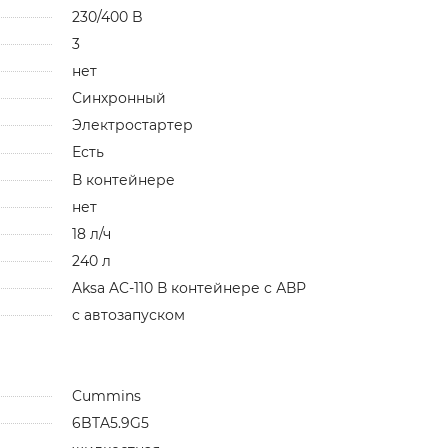
230/400 B
3
нет
Синхронный
Электростартер
Есть
В контейнере
нет
18 л/ч
240 л
Aksa AC-110 В контейнере с АВР
с автозапуском
Cummins
6BTA5.9G5