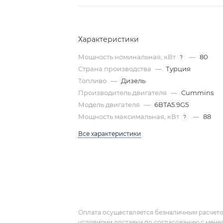
Характеристики
Мощность номинальная, кВт
—
80
?
Страна производства
—
Турция
Топливо
—
Дизель
Производитель двигателя
—
Cummins
Модель двигателя
—
6BTA5.9G5
Мощность максимальная, кВт
—
88
?
Все характеристики
Оплата осуществляется безналичным расчето
условиями доставки по согласованию с мене