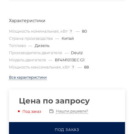
Характеристики
Мощность номинальная, кВт
—
80
?
Страна производства
—
Китай
Топливо
—
Дизель
Производитель двигателя
—
Deutz
Модель двигателя
—
BF4M1013EC G1
Мощность максимальная, кВт
—
88
?
Все характеристики
Цена по запросу
Нашли дешевле?
Под заказ
ПОД ЗАКАЗ