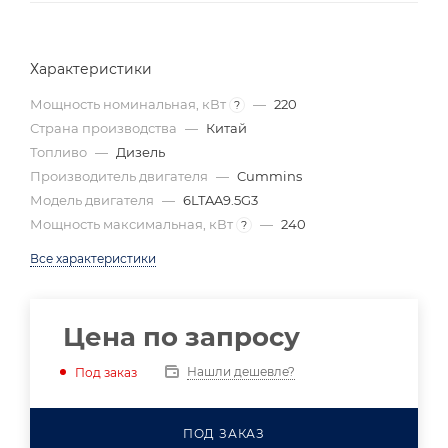
Характеристики
Мощность номинальная, кВт
—
220
?
Страна производства
—
Китай
Топливо
—
Дизель
Производитель двигателя
—
Cummins
Модель двигателя
—
6LTAA9.5G3
Мощность максимальная, кВт
—
240
?
Все характеристики
Цена по запросу
Нашли дешевле?
Под заказ
ПОД ЗАКАЗ